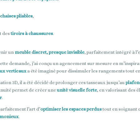
chaises pliables
,
t des
tiroirs à chaussures
.
enir un
meuble discret, presque invisible
, parfaitement intégré à l
ette demande, j’ai conçu un agencement sur mesure en m’inspira
ux verticaux
a été imaginé pour dissimuler les rangements tout en 
ation 3D, il a été décidé de prolonger ces tasseaux jusqu’au
plafon
tinuité permet de créer une
unité visuelle forte
, en valorisant des 
r
.
parfaitement l’art d’
optimiser les espaces perdus
tout en soignant
rmonieux
.