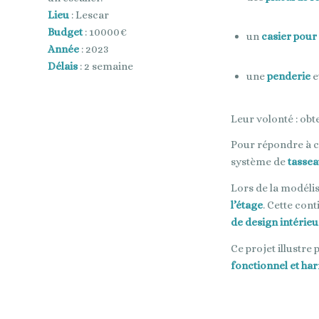
Lieu
: Lescar
Budget
: 10000€
un
casier pour 
Année
: 2023
Délais
: 2 semaine
une
penderie
e
Leur volonté : obt
Pour répondre à c
système de
tassea
Lors de la modélis
l’étage
. Cette con
de design intérieu
Ce projet illustre 
fonctionnel et ha