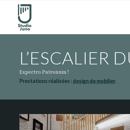
L’ESCALIER 
Expectro Patronum !
Prestations réalisées :
design de mobilier
.