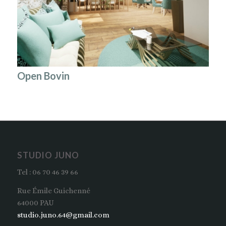
Open Bovin
STUDIO JUNO
Tel : 06 70 46 39 66
Rue Émile Guichenné
64000 PAU
studio.juno.64@gmail.com