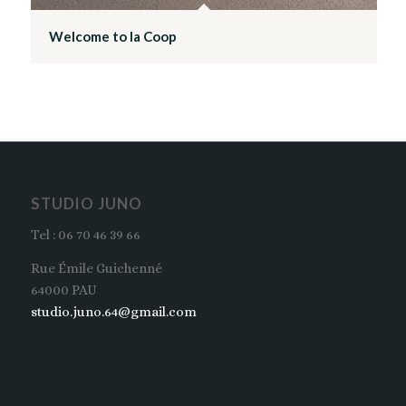
Welcome to la Coop
STUDIO JUNO
Tel : 06 70 46 39 66
Rue Émile Guichenné
64000 PAU
studio.juno.64@gmail.com