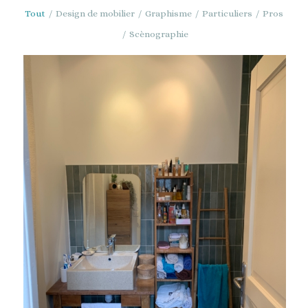
Tout
/
Design de mobilier
/
Graphisme
/
Particuliers
/
Pros
/
Scènographie