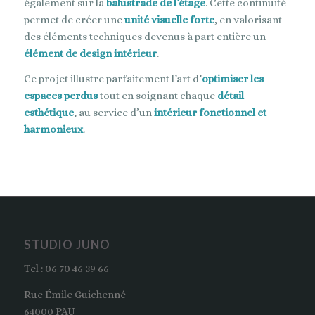
également sur la
balustrade de l’étage
. Cette continuité
permet de créer une
unité visuelle forte
, en valorisant
des éléments techniques devenus à part entière un
élément de design intérieur
.
Ce projet illustre parfaitement l’art d’
optimiser les
espaces perdus
tout en soignant chaque
détail
esthétique
, au service d’un
intérieur fonctionnel et
harmonieux
.
STUDIO JUNO
Tel : 06 70 46 39 66
Rue Émile Guichenné
64000 PAU